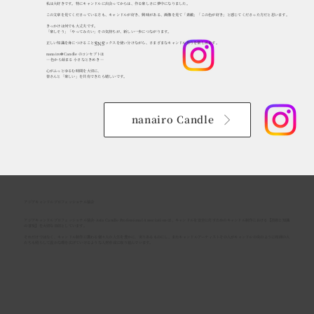
私は大好きです。特にキャンドルに出会ってからは、作る楽しさに夢中になりました。
この文章を見てくださっている方も、キャンドルが好き、興味がある、画像を見て「素敵」「この色が好き」と感じてくださった方だと思います。
きっかけは何でも大丈夫です。
「楽しそう」「やってみたい」その気持ちが、新しい一歩につながります。
正しい知識を身につけることで、ワックスを使い分けながら、さまざまなキャンドル作りを楽しめます。
SNS
nanairo❆Candle のコンセプトは
― 色から始まる 小さなときめき ―
心がふっとゆるむ時間を大切に、
皆さんと「楽しい」を共有できたら嬉しいです。
nanairo Candle
アジアキャンドルプロフェッショナル協会
アジアキャンドルプロフェッショナル協会-Asia Candle Professional Association-は、キャンドルを安全に灯すためのキャンドル制作における【技術と知識
の普及】を大切な目的としています。
それだけではなく、キャンドル制作に携わる個々人の人生を豊かに、実りあるものにし、またキャンドルアーティストその人がキャンドルの炎のように周囲の人
たちも照らして温かな環を広げていけるような人材育成に取り組んでいます。