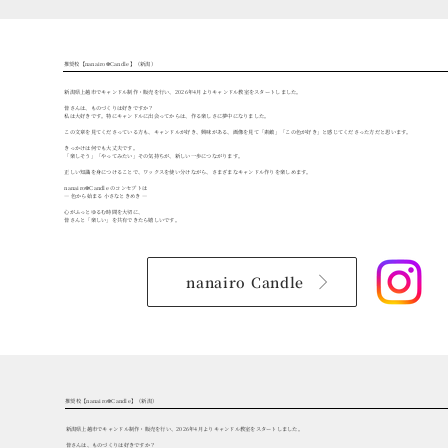
推奨校【nanairo❆Candle】（新潟）
新潟県上越市でキャンドル制作・販売を行い、2026年4月よりキャンドル教室をスタートしました。
皆さんは、ものづくりは好きですか？
私は大好きです。特にキャンドルに出会ってからは、作る楽しさに夢中になりました。
この文章を見てくださっている方も、キャンドルが好き、興味がある、画像を見て「素敵」「この色が好き」と感じてくださった方だと思います。
きっかけは何でも大丈夫です。
「楽しそう」「やってみたい」その気持ちが、新しい一歩につながります。
正しい知識を身につけることで、ワックスを使い分けながら、さまざまなキャンドル作りを楽しめます。
nanairo❆Candle のコンセプトは
― 色から始まる 小さなときめき ―
心がふっとゆるむ時間を大切に、
皆さんと「楽しい」を共有できたら嬉しいです。
nanairo Candle
推奨校【nanairo❆Candle】（新潟）
新潟県上越市でキャンドル制作・販売を行い、2026年4月よりキャンドル教室をスタートしました。
皆さんは、ものづくりは好きですか？