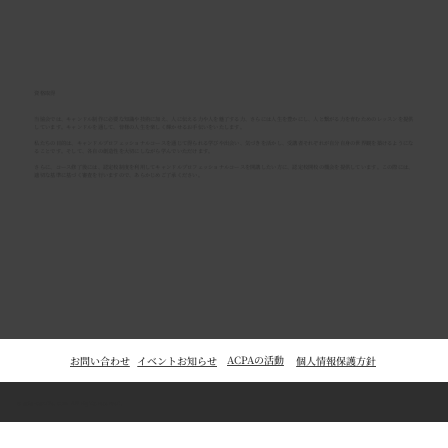
資格取得
当協会では、キャンドル制作に必要な知識や技術に加え、人に伝える力や人を魅了する力、さらには人生を豊かにし、人と繋がる力を育むためのレッスンを提供
しています。キャンドルを通して、皆様の人生を楽しく輝かせるお手伝いをいたします。
私たちの目的は、キャンドルプロフェッショナルコースを通じて得られる学びや出会い、気づきを活かし、受講者それぞれが自分自身の世界観を築けるようにな
ることです。そして、各自の創造性を大切にしながら学んでいただけます。
さらに、コース修了後には、認定校制度を利用してキャンドルプロフェッショナルコースを開講したい方に、認定校開校の機会を提供しています。この際には、
適切な基準に基づく審査を行いますので、あらかじめご了承ください。
ACPAの活動
個人情報保護方針
イベントお知らせ
お問い合わせ
© asia-candle.com All rights reserved.