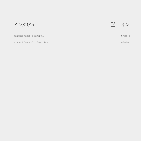
インタビュー
インタビ
星の音｜石ころの蝋燭｜こうのみほ さん
青ノ蝋燭｜NOZOMI さん
キャンドルを作ることで人生や考え方が豊かに
子供たちに「ものづくり」